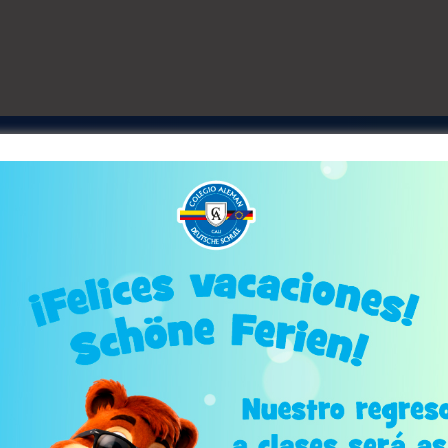
Conoce nuestro colegio
nete