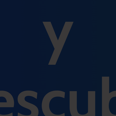
y
escu