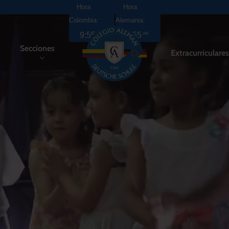
Hora
Hora
Colombia:
Alemania:
9:55
4:55
PM
AM
Secciones
Extracurriculare