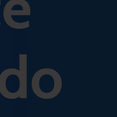
te
ido