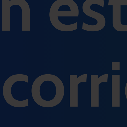
n
es
ecorr