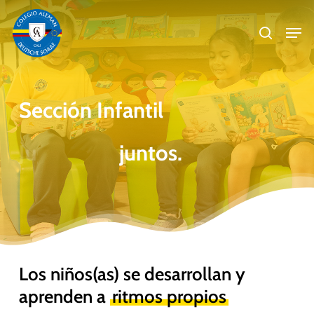
Skip
Men
to
search
main
Close
content
Menu
Sección
Infantil
Juguemos
juntos.
Los niños(as) se desarrollan y
aprenden a
ritmos propios