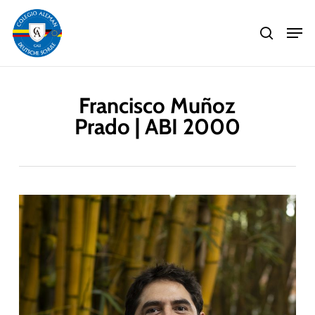
Skip
Men
to
search
main
Close
content
Menu
Francisco Muñoz
Prado | ABI 2000