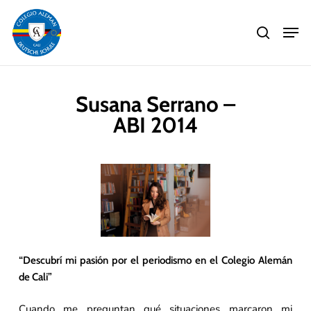
Skip
Men
to
search
main
Close
content
Menu
Susana Serrano –
ABI 2014
“Descubrí mi pasión por el periodismo en el Colegio Alemán
de Cali”
Cuando me preguntan qué situaciones marcaron mi