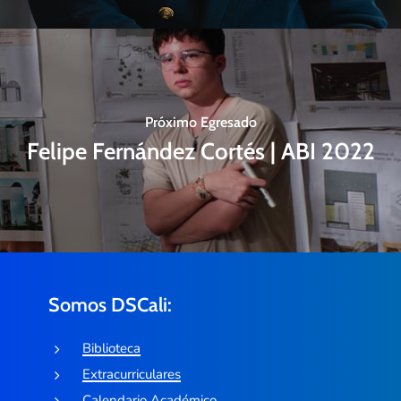
Próximo Egresado
Felipe Fernández Cortés | ABI 2022
Somos DSCali:
Biblioteca
Extracurriculares
Calendario Académico