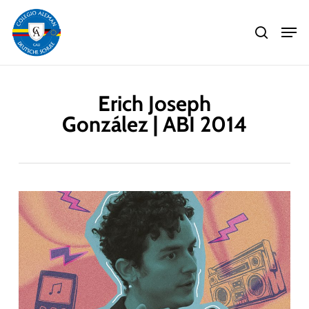
Skip
Men
to
search
main
Close
content
Menu
Erich Joseph
González | ABI 2014