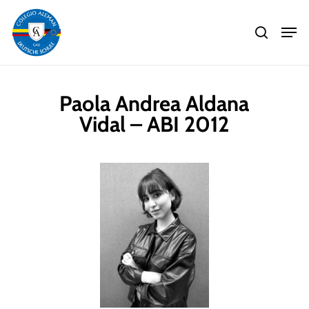
Skip
Men
to
search
main
Close
content
Menu
Paola Andrea Aldana
Vidal – ABI 2012