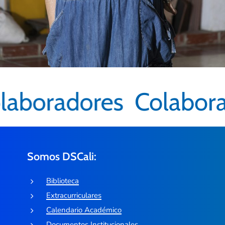
laboradores
Colabora
Somos DSCali:
Biblioteca
Extracurriculares
Calendario Académico
Documentos Institucionales