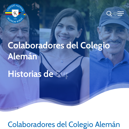
Skip
Men
to
search
main
Close
content
Menu
Colaboradores
del
Colegio
Alemán
Historias
de
Superación
Colaboradores del Colegio Alemán