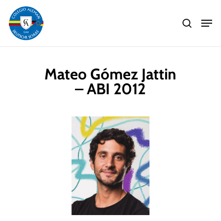
Skip
Men
to
search
main
Close
content
Menu
Mateo Gómez Jattin
– ABI 2012