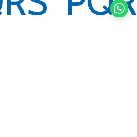
RS
PQR
Ubícanos:
Carrera 106A No. 18-160
Ciudad Jardín
Santiago de Cali – Colombia
+57 (602) 486 8000
PBX:
+