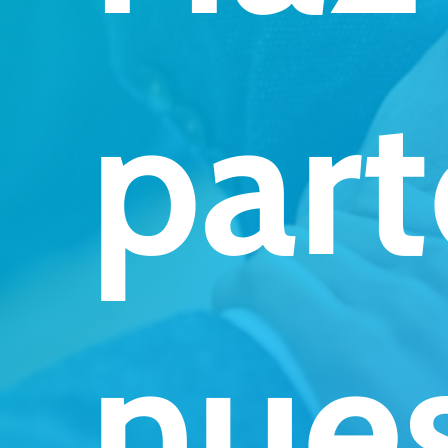
part
nue