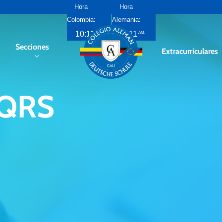
Hora
Hora
Colombia:
Alemania:
10:11
5:11
PM
AM
Secciones
Extracurriculares
QRS