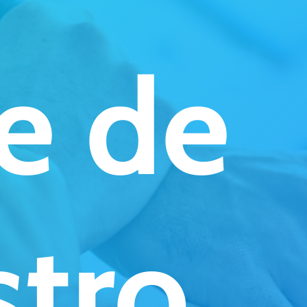
e
de
stro