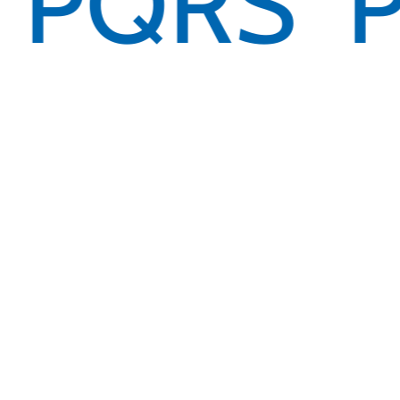
PQRS
Somos DSCali:
Biblioteca
Extracurriculares
Calendario Académico
Documentos Institucionales
Intranet