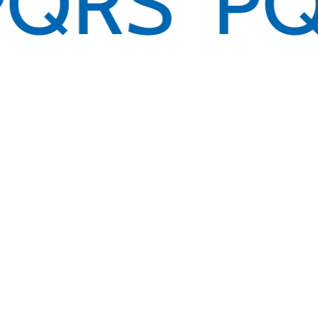
PQRS
PQ
Siempre Conectados:
Directorio
Agenda atención a Familias
CEDECA
Comité Cultural
ASODECA