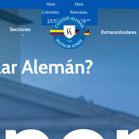
Hora
Hora
Colombia:
Alemania:
10:58
5:58
PM
AM
Secciones
Extracurriculares
ar
Alemán?