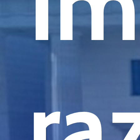
Im
ra