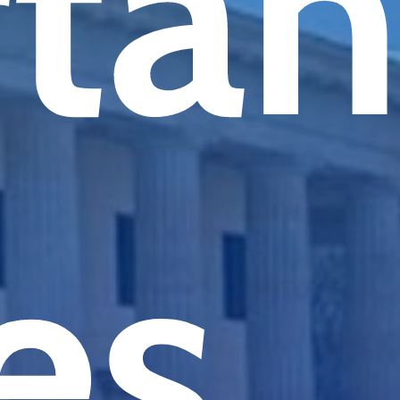
tan
es