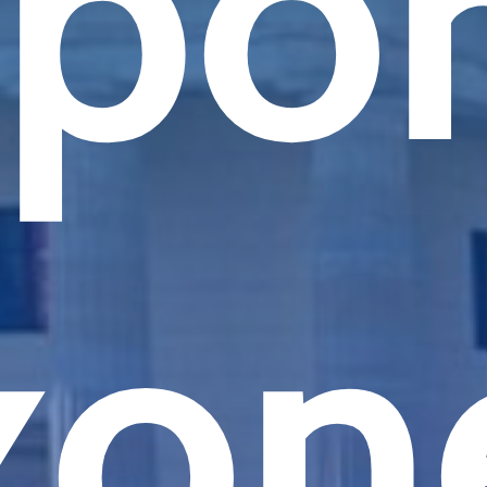
por
zon