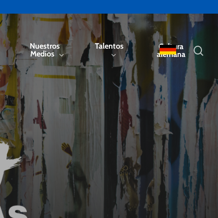
Nuestros
Talentos
Cultura
sea
s
Medios
alemana