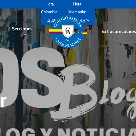
Hora
Hora
Colombia:
Alemania:
4:45
11:45
AM
AM
Secciones
Extracurriculare
r