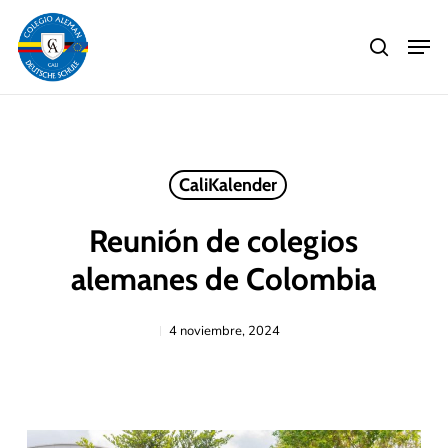
Skip
Men
to
search
main
Close
content
Menu
CaliKalender
Reunión de colegios
alemanes de Colombia
4 noviembre, 2024