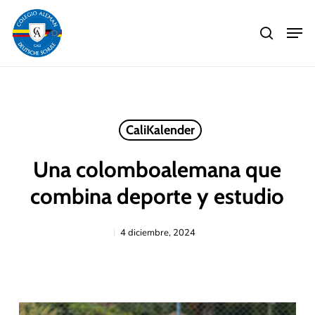
Skip
Men
to
search
main
Close
content
Menu
CaliKalender
Una colomboalemana que
combina deporte y estudio
4 diciembre, 2024