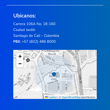
Ubícanos:
Carrera 106A No. 18-160
Ciudad Jardín
Santiago de Cali – Colombia
+57 (602) 486 8000
PBX:
+
−
Leaflet
|
©
OpenStreetMap
contributors