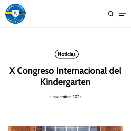
Skip
Men
to
search
main
Close
content
Menu
Noticias
X Congreso Internacional del
Kindergarten
4 noviembre, 2024