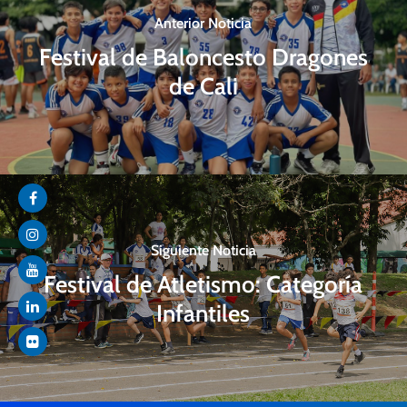
Anterior Noticia
Festival de Baloncesto Dragones
de Cali
Siguiente Noticia
Festival de Atletismo: Categoría
Infantiles