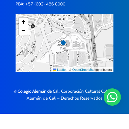
+57 (602) 486 8000
PBX:
+
−
Leaflet
|
©
OpenStreetMap
contributors
Corporación Cultural Colegio
© Colegio Alemán de Cali,
Alemán de Cali – Derechos Reservados