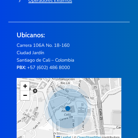
Operadores Externos
Ubícanos:
Carrera 106A No. 18-160
Ciudad Jardín
Santiago de Cali – Colombia
+57 (602) 486 8000
PBX:
+
−
Leaflet
|
©
OpenStreetMap
contributors