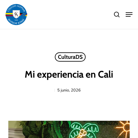
Skip
Men
to
search
main
Close
content
Menu
CulturaDS
Mi experiencia en Cali
5 junio, 2026