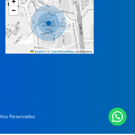
+
−
Leaflet
|
©
OpenStreetMap
contributors
echos Reservados