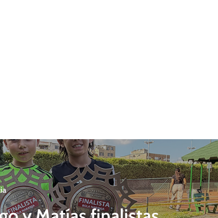
ia
go y Matías finalistas