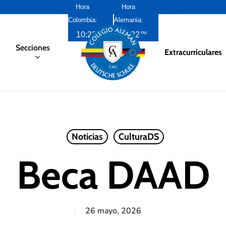
Hora
Hora
Colombia:
Alemania:
10:22
5:22
AM
PM
Secciones
Extracurriculares
Noticias
CulturaDS
Beca DAAD
26 mayo, 2026