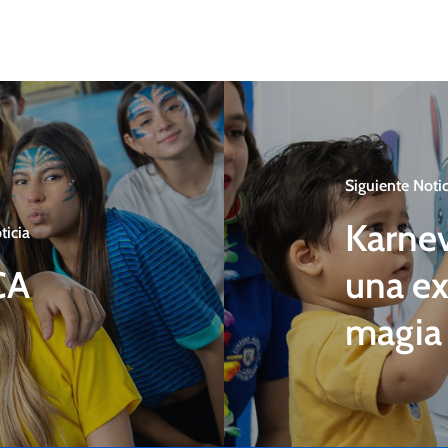
Siguiente Notic
Karnev
ticia
CA
una ex
magia 