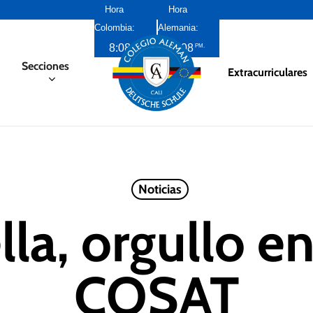
Hora
Hora
Colombia:
Alemania:
8:08
3:08
AM
PM
Secciones
Extracurriculares
Noticias
a, orgullo en
COSAT