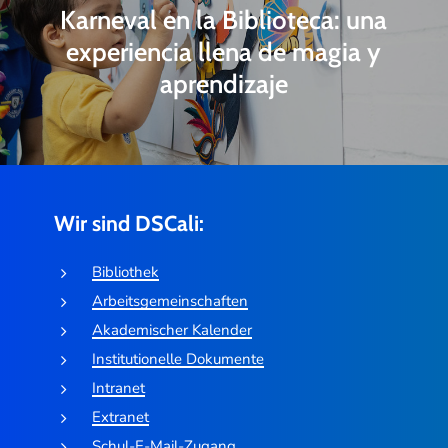
Karneval en la Biblioteca: una
experiencia llena de magia y
aprendizaje
Wir sind DSCali:
Bibliothek
Arbeitsgemeinschaften
Akademischer Kalender
Institutionelle Dokumente
Intranet
Extranet
Schul-E-Mail-Zugang