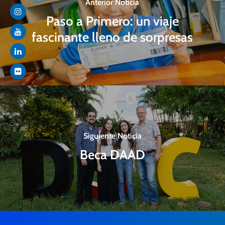
Anterior Noticia
Paso a Primero: un viaje
fascinante lleno de sorpresas
Siguiente Noticia
Beca DAAD