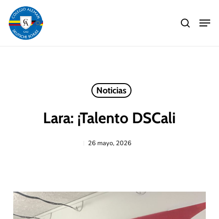
Skip
Men
to
search
main
Close
content
Menu
Noticias
Lara: ¡Talento DSCali
26 mayo, 2026