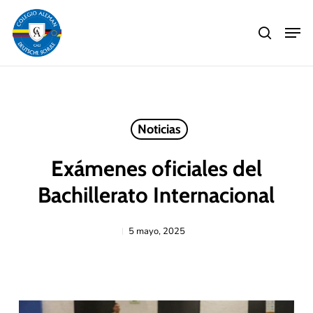
Skip
Men
to
search
main
Close
content
Menu
Noticias
Exámenes oficiales del
Bachillerato Internacional
5 mayo, 2025