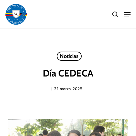
Skip
Men
to
search
main
Close
content
Menu
Noticias
Día CEDECA
31 marzo, 2025