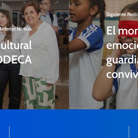
Siguiente Notic
El mon
Anterior Noticia
ultural
emocio
ODECA
guardi
conviv