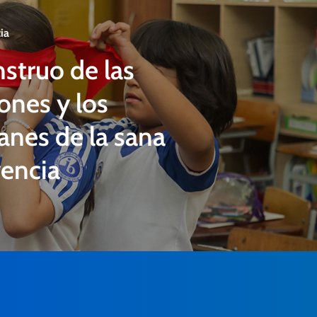
ia
struo de las
nes y los
anes de la sana
encia