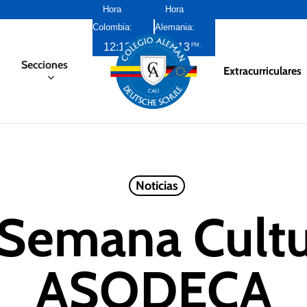
Hora
Hora
Colombia:
Alemania:
12:13
7:13
PM
PM
Secciones
Extracurriculares
Noticias
: Semana Cultu
ASODECA