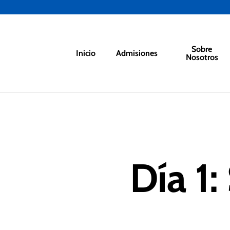
Skip
to
main
content
Sobre
Inicio
Admisiones
Nosotros
Hit enter to search or ESC to close
Día 1