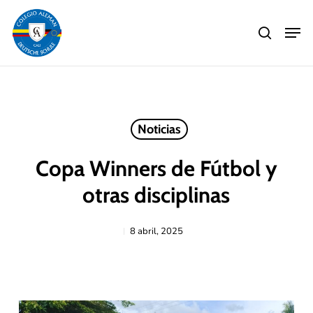
Skip
Men
to
search
main
Close
content
Menu
Noticias
Copa Winners de Fútbol y
otras disciplinas
8 abril, 2025