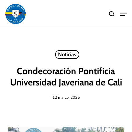
Skip
Men
to
search
main
Close
content
Menu
Noticias
Condecoración Pontificia
Universidad Javeriana de Cali
12 marzo, 2025