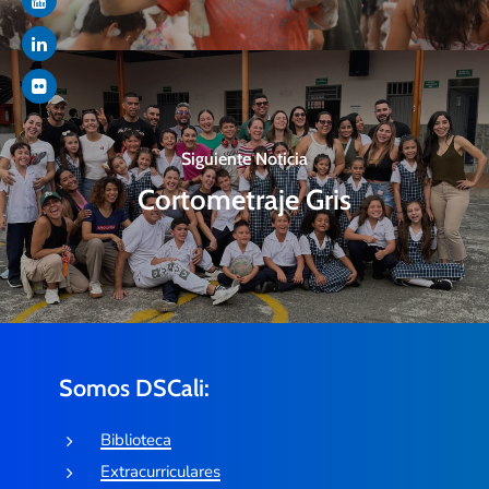
Siguiente Noticia
Cortometraje Gris
Somos DSCali:
Biblioteca
Extracurriculares