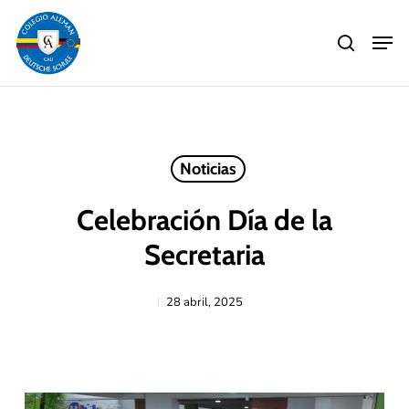
Skip
Men
to
search
main
Close
content
Menu
Noticias
Celebración Día de la
Secretaria
28 abril, 2025