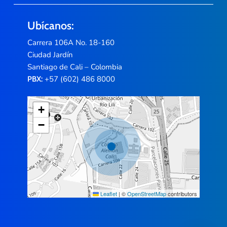
Ubícanos:
Carrera 106A No. 18-160
Ciudad Jardín
Santiago de Cali – Colombia
+57 (602) 486 8000
PBX:
+
−
Leaflet
|
©
OpenStreetMap
contributors