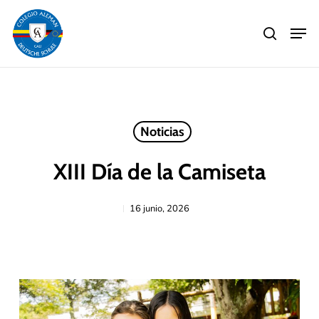
Skip
Men
to
search
main
Close
content
Menu
Noticias
XIII Día de la Camiseta
16 junio, 2026