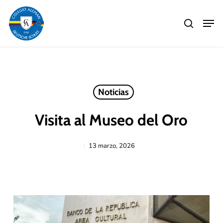
Skip
Men
to
search
main
Close
content
Menu
Noticias
Visita al Museo del Oro
13 marzo, 2026