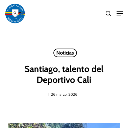
Skip
Men
to
search
main
Close
content
Menu
Noticias
Santiago, talento del
Deportivo Cali
26 marzo, 2026