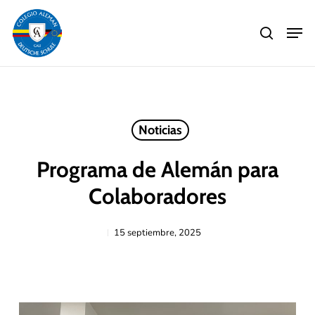
Skip
Men
to
search
main
Close
content
Menu
Noticias
Programa de Alemán para
Colaboradores
15 septiembre, 2025