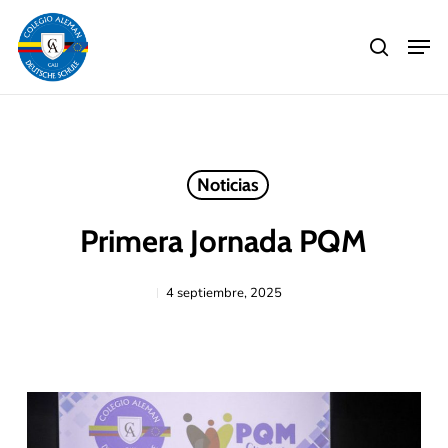
Skip
Men
to
search
main
Close
content
Menu
Noticias
Primera Jornada PQM
4 septiembre, 2025