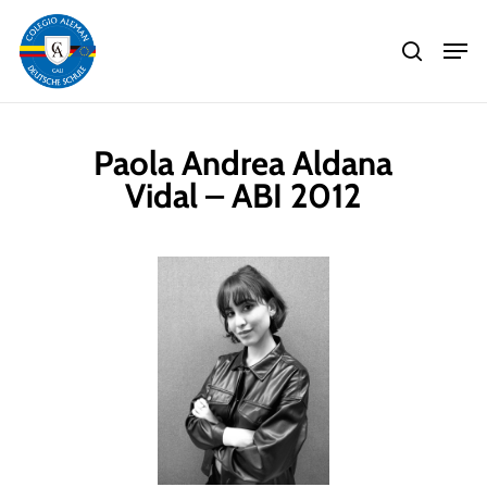
Skip
Men
to
search
main
Close
content
Menu
Paola Andrea Aldana
Vidal – ABI 2012