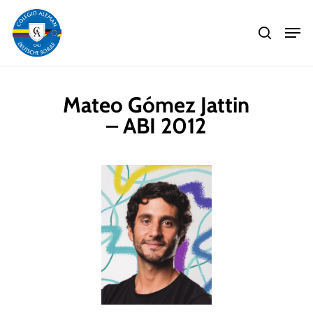
Skip
Men
to
search
main
Close
content
Menu
Mateo Gómez Jattin
– ABI 2012