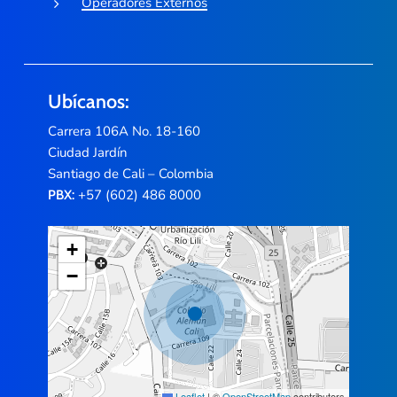
Operadores Externos
Ubícanos:
Carrera 106A No. 18-160
Ciudad Jardín
Santiago de Cali – Colombia
+57 (602) 486 8000
PBX:
+
−
Leaflet
|
©
OpenStreetMap
contributors