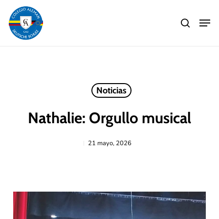
Skip
Men
to
search
main
Close
content
Menu
Noticias
Nathalie: Orgullo musical
21 mayo, 2026