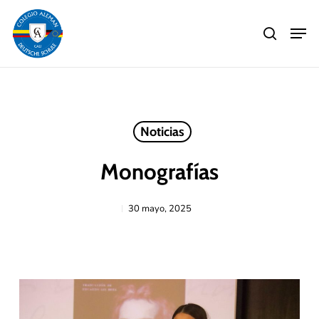
Skip
Men
to
search
main
Close
content
Menu
Noticias
Monografías
30 mayo, 2025