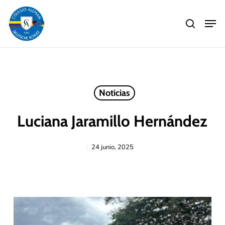
Skip
Men
to
search
main
Close
content
Menu
Noticias
Luciana Jaramillo Hernández
24 junio, 2025