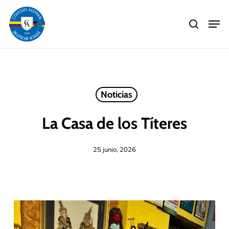
Skip
Men
to
search
main
Close
content
Menu
Noticias
La Casa de los Títeres
25 junio, 2026