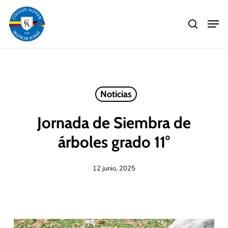
Skip
Men
to
search
main
Close
content
Menu
Noticias
Jornada de Siembra de
árboles grado 11°
12 junio, 2025