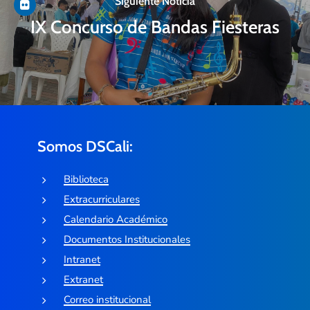
Siguiente Noticia
IX Concurso de Bandas Fiesteras
Somos DSCali:
Biblioteca
Extracurriculares
Calendario Académico
Documentos Institucionales
Intranet
Extranet
Correo institucional