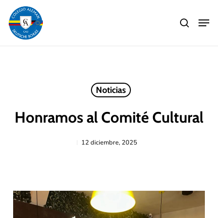
Skip
Men
to
search
main
Close
content
Menu
Noticias
Honramos al Comité Cultural
12 diciembre, 2025