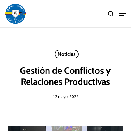
Skip
Men
to
search
main
Close
content
Menu
Noticias
Gestión de Conflictos y
Relaciones Productivas
12 mayo, 2025