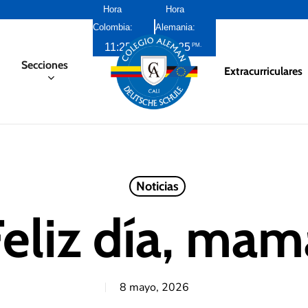
Hora
Hora
Colombia:
Alemania:
11:25
6:25
AM
PM
Secciones
Extracurriculares
Noticias
Feliz día, mam
8 mayo, 2026