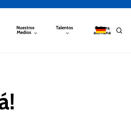
Nuestros
Talentos
Cultura
sea
Medios
alemana
á!