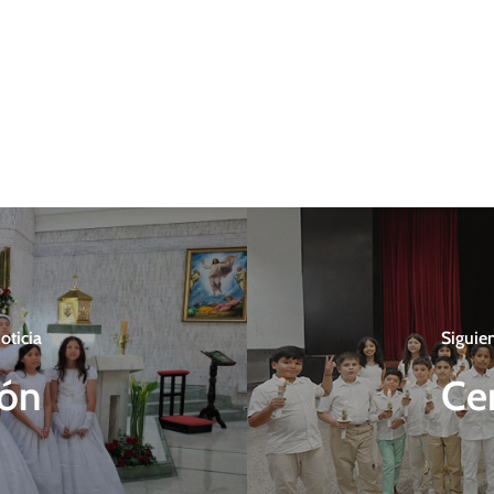
oticia
Siguien
ión
Ce