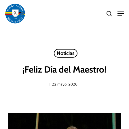
Skip
Men
to
search
main
Close
content
Menu
Noticias
¡Feliz Día del Maestro!
22 mayo, 2026