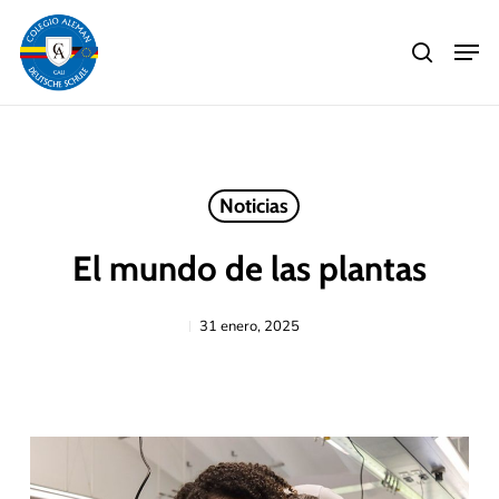
Skip
Men
to
search
main
Close
content
Menu
Noticias
El mundo de las plantas
31 enero, 2025