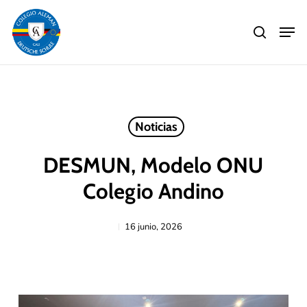
Skip
Men
to
search
main
Close
content
Menu
Noticias
DESMUN, Modelo ONU
Colegio Andino
16 junio, 2026