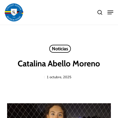
Skip
Men
to
search
main
Close
content
Menu
Noticias
Catalina Abello Moreno
1 octubre, 2025