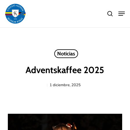
Skip
Men
to
search
main
Close
content
Menu
Noticias
Adventskaffee 2025
1 diciembre, 2025