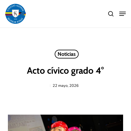
Skip
Men
to
search
main
Close
content
Menu
Noticias
Acto cívico grado 4°
22 mayo, 2026