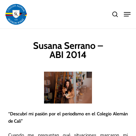
Skip
Men
to
search
main
Close
content
Menu
Susana Serrano –
ABI 2014
“Descubrí mi pasión por el periodismo en el Colegio Alemán
de Cali”
Cuando me preguntan qué situaciones marcaron mi