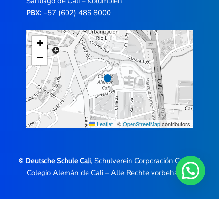
Santiago de Cali – Kolumbien
+57 (602) 486 8000
PBX:
+
−
Leaflet
|
©
OpenStreetMap
contributors
, Schulverein Corporación Cultural
© Deutsche Schule Cali
Colegio Alemán de Cali – Alle Rechte vorbehalten.