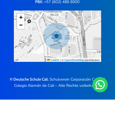
+57 (602) 486 8000
PBX:
+
−
Leaflet
|
©
OpenStreetMap
contributors
, Schulverein Corporación Cultural
© Deutsche Schule Cali
Colegio Alemán de Cali – Alle Rechte vorbehalten.