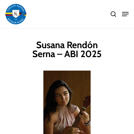
Skip
Men
to
search
main
Close
content
Menu
Susana Rendón
Serna – ABI 2025